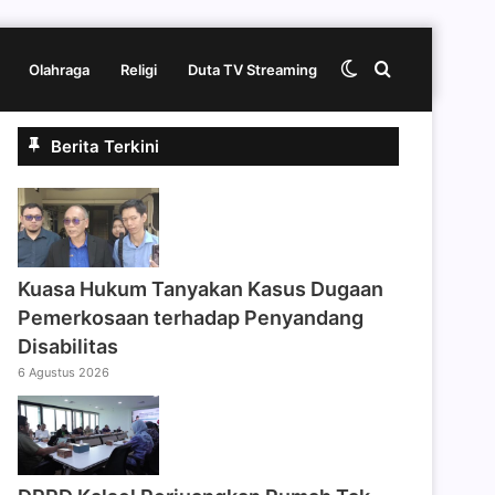
Switch
Cari
Olahraga
Religi
Duta TV Streaming
Berita Terkini
skin
berita
disini
Kuasa Hukum Tanyakan Kasus Dugaan
Pemerkosaan terhadap Penyandang
Disabilitas
6 Agustus 2026