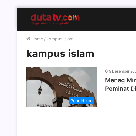
Home
/
kampus islam
kampus islam
9 Desember 20
Menag Min
Peminat Di
Pendidikan