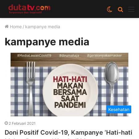
Switch
Cari
M
skin
berita
Home
/
kampanye media
disini
kampanye media
Kesehatan
2 Februari 2021
Doni Positif Covid-19, Kampanye ‘Hati-hati