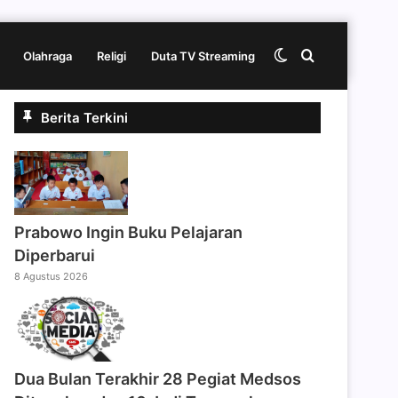
Switch
Cari
Olahraga
Religi
Duta TV Streaming
Berita Terkini
skin
berita
disini
Prabowo Ingin Buku Pelajaran
Diperbarui
8 Agustus 2026
Dua Bulan Terakhir 28 Pegiat Medsos