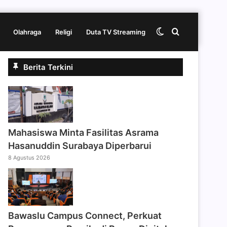
Switch
Cari
Olahraga
Religi
Duta TV Streaming
Berita Terkini
skin
berita
disini
Mahasiswa Minta Fasilitas Asrama
Hasanuddin Surabaya Diperbarui
8 Agustus 2026
Bawaslu Campus Connect, Perkuat