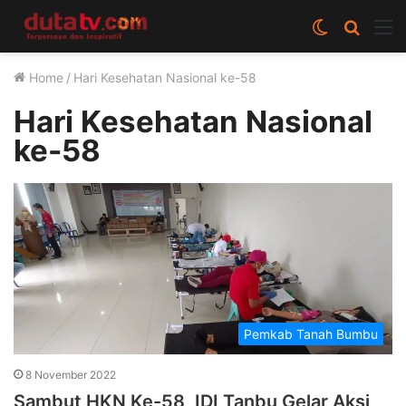
Switch
Cari
M
skin
berita
Home
/
Hari Kesehatan Nasional ke-58
disini
Hari Kesehatan Nasional
ke-58
Pemkab Tanah Bumbu
8 November 2022
Sambut HKN Ke-58, IDI Tanbu Gelar Aksi