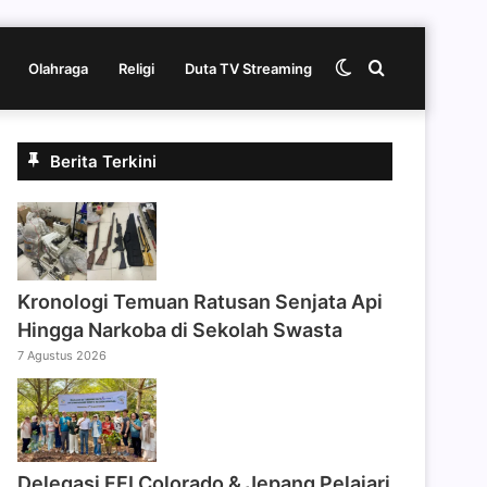
Switch
Cari
Olahraga
Religi
Duta TV Streaming
skin
berita
Berita Terkini
disini
Kronologi Temuan Ratusan Senjata Api
Hingga Narkoba di Sekolah Swasta
7 Agustus 2026
Delegasi FFI Colorado & Jepang Pelajari