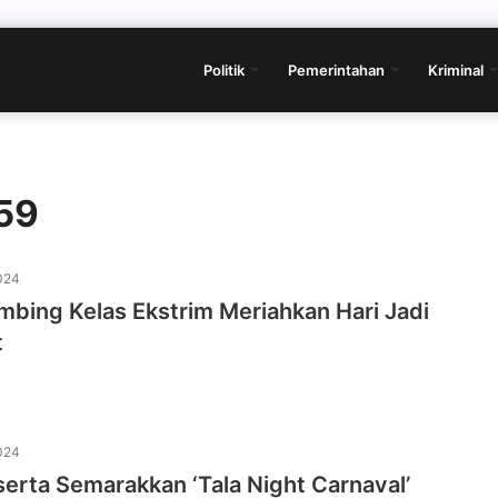
Politik
Pemerintahan
Kriminal
 59
024
bing Kelas Ekstrim Meriahkan Hari Jadi
t
024
erta Semarakkan ‘Tala Night Carnaval’