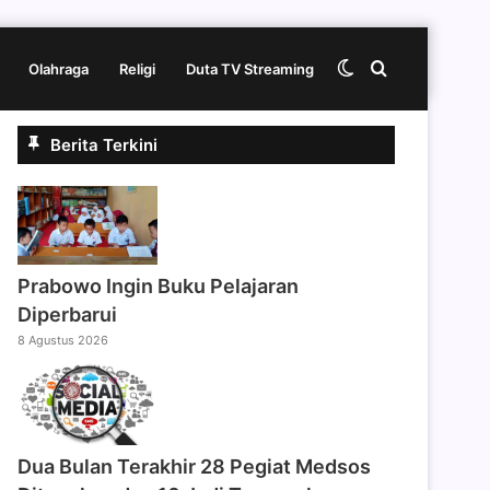
Switch
Cari
Olahraga
Religi
Duta TV Streaming
Berita Terkini
skin
berita
disini
Prabowo Ingin Buku Pelajaran
Diperbarui
8 Agustus 2026
Dua Bulan Terakhir 28 Pegiat Medsos