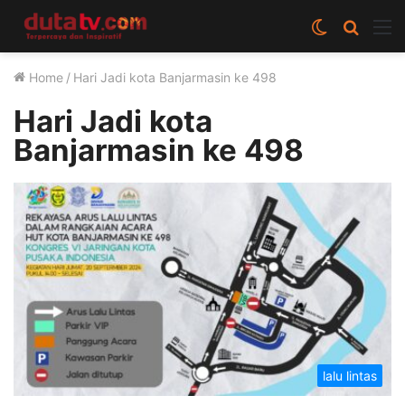
Switch
Cari
M
skin
berita
Home
/
Hari Jadi kota Banjarmasin ke 498
disini
Hari Jadi kota
Banjarmasin ke 498
lalu lintas