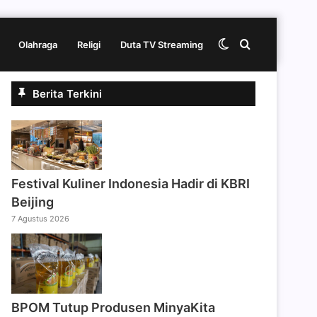
Switch
Cari
Olahraga
Religi
Duta TV Streaming
Berita Terkini
skin
berita
disini
Festival Kuliner Indonesia Hadir di KBRI
Beijing
7 Agustus 2026
BPOM Tutup Produsen MinyaKita