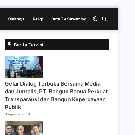
Switch
Cari
Olahraga
Religi
Duta TV Streaming
skin
berita
Berita Terkini
disini
Gelar Dialog Terbuka Bersama Media
dan Jurnalis, PT. Bangun Banua Perkuat
Transparansi dan Bangun Kepercayaan
Publik
6 Agustus 2026