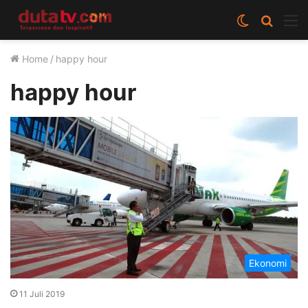
Switch
Cari
M
skin
berita
Home
/
happy hour
disini
happy hour
Ekonomi
11 Juli 2019