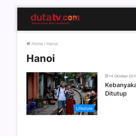
Home
/
Hanoi
Hanoi
14 Oktober 201
Kebanyakan
Ditutup
Lifestyle