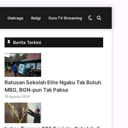
Switch
Cari
Olahraga
Religi
Duta TV Streaming
skin
berita
Berita Terkini
disini
Ratusan Sekolah Elite Ngaku Tak Butuh
MBG, BGN-pun Tak Paksa
10 Agustus 2026