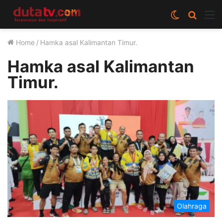
Switch
Cari
M
skin
berita
Home
/
Hamka asal Kalimantan Timur.
disini
Hamka asal Kalimantan
Timur.
Olahraga