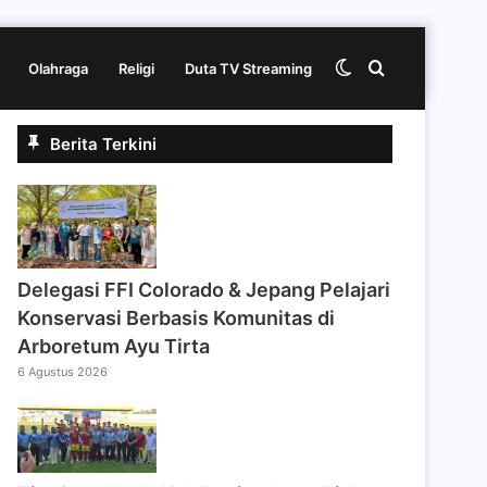
Switch
Cari
Olahraga
Religi
Duta TV Streaming
Berita Terkini
skin
berita
disini
Delegasi FFI Colorado & Jepang Pelajari
Konservasi Berbasis Komunitas di
Arboretum Ayu Tirta
6 Agustus 2026