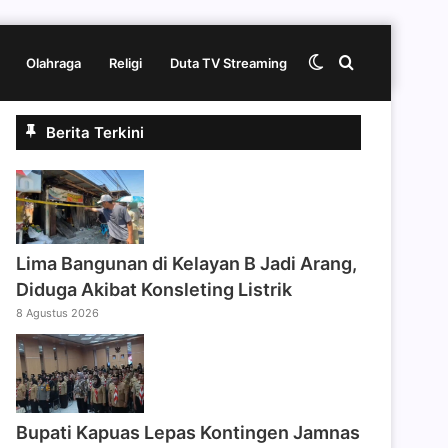
Switch
Cari
Olahraga
Religi
Duta TV Streaming
Berita Terkini
skin
berita
disini
Lima Bangunan di Kelayan B Jadi Arang,
Diduga Akibat Konsleting Listrik
8 Agustus 2026
Bupati Kapuas Lepas Kontingen Jamnas