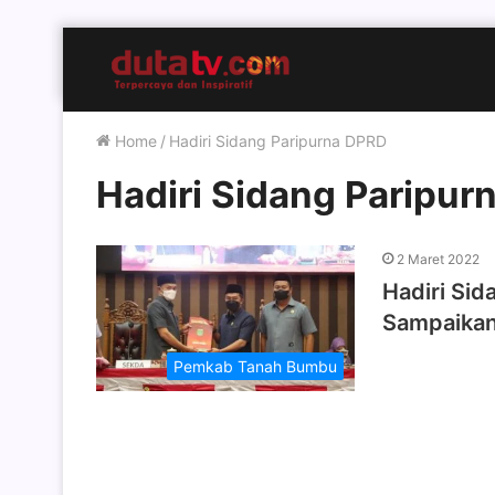
Home
/
Hadiri Sidang Paripurna DPRD
Hadiri Sidang Paripur
2 Maret 2022
Hadiri Si
Sampaikan
Pemkab Tanah Bumbu