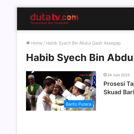
Home
/
Habib Syech Bin Abdul Qadir Assegap
Habib Syech Bin Abdu
24 Juni 2023
Prosesi T
Skuad Bari
Barito Putera