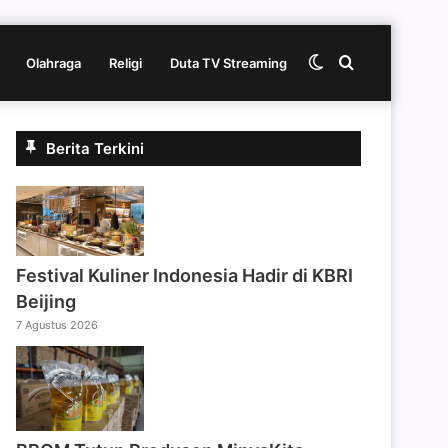
Switch
Cari
Olahraga
Religi
Duta TV Streaming
skin
berita
Berita Terkini
disini
Festival Kuliner Indonesia Hadir di KBRI
Beijing
7 Agustus 2026