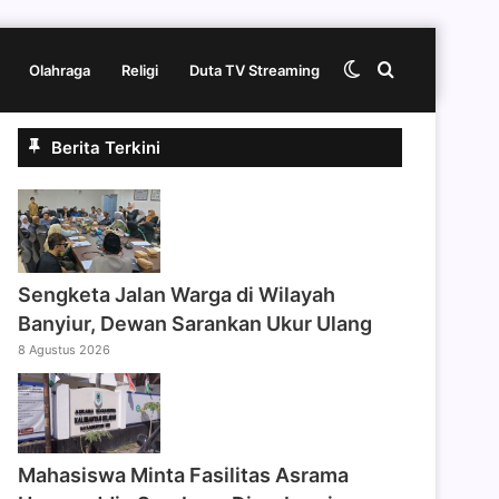
Switch
Cari
Olahraga
Religi
Duta TV Streaming
Berita Terkini
skin
berita
disini
Sengketa Jalan Warga di Wilayah
Banyiur, Dewan Sarankan Ukur Ulang
8 Agustus 2026
Mahasiswa Minta Fasilitas Asrama