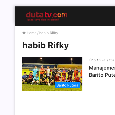
Home
/
habib Rifky
habib Rifky
10 Agustus 202
Manajemen
Barito Put
Barito Putera