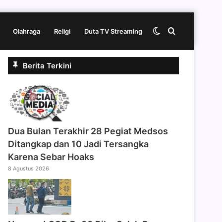
Switch
Cari
Olahraga
Religi
Duta TV Streaming
Berita Terkini
skin
berita
disini
Dua Bulan Terakhir 28 Pegiat Medsos
Ditangkap dan 10 Jadi Tersangka
Karena Sebar Hoaks
8 Agustus 2026