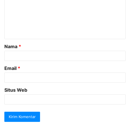
m
e
n
t
a
Nama
*
r
*
Email
*
Situs Web