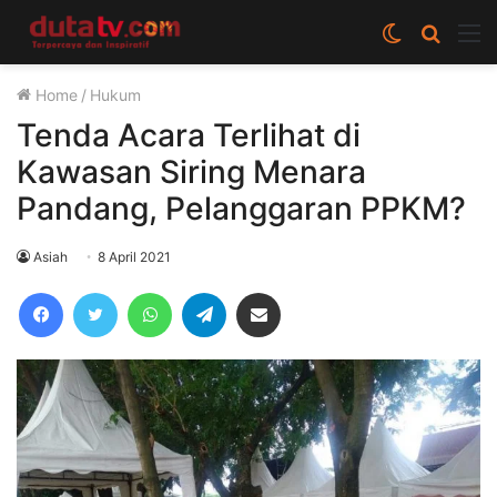
Switch
Cari
M
skin
berita
Home
/
Hukum
disini
Tenda Acara Terlihat di
Kawasan Siring Menara
Pandang, Pelanggaran PPKM?
Asiah
8 April 2021
Facebook
Twitter
WhatsApp
Telegram
Share via Email