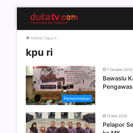
Home
/
kpu ri
kpu ri
7 Oktober 2025
Bawaslu Ka
Pengawas
Pemerintahan
15 Mei 2025
Pelapor Se