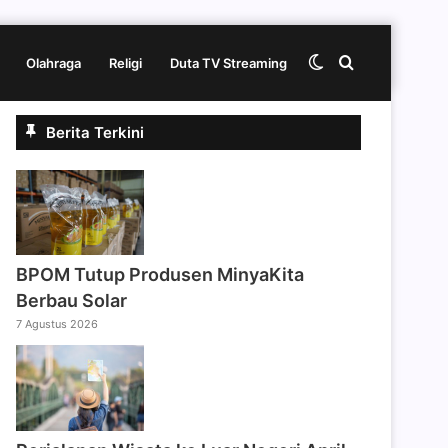
Switch
Cari
Olahraga
Religi
Duta TV Streaming
Berita Terkini
skin
berita
disini
BPOM Tutup Produsen MinyaKita
Berbau Solar
7 Agustus 2026