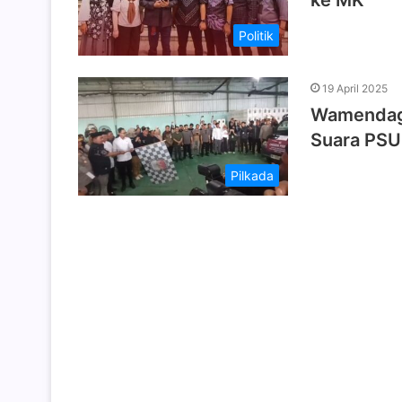
ke MK
Politik
19 April 2025
Wamendagr
Suara PSU 
Pilkada