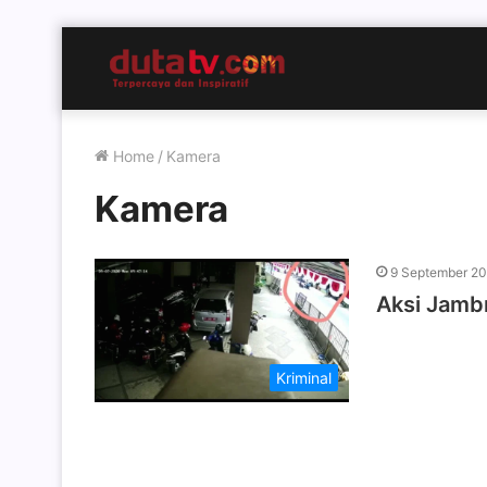
Home
/
Kamera
Kamera
9 September 2
Aksi Jamb
Kriminal