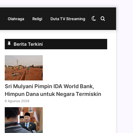
Switch
Cari
Olahraga
Religi
Duta TV Streaming
skin
berita
Berita Terkini
disini
Sri Mulyani Pimpin IDA World Bank,
Himpun Dana untuk Negara Termiskin
6 Agustus 2026