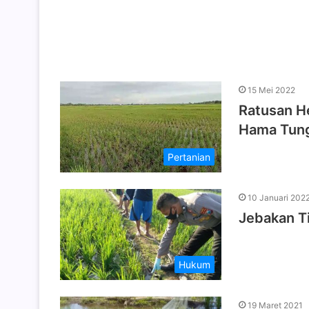
15 Mei 2022
Ratusan He
Hama Tun
Pertanian
10 Januari 202
Jebakan T
Hukum
19 Maret 2021