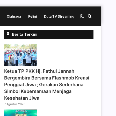
Switch
Cari
Olahraga
Religi
Duta TV Streaming
Berita Terkini
skin
berita
disini
‎Ketua TP PKK Hj. Fathul Jannah
Bergembira Bersama Flashmob Kreasi
Penggiat Jiwa ; Gerakan Sederhana
Simbol Kebersamaan Menjaga
Kesehatan Jiwa
7 Agustus 2026