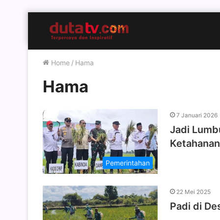
Home
/
Hama
Hama
7 Januari 2026
Jadi Lumb
Ketahanan
Pemerintahan
22 Mei 2025
Padi di D