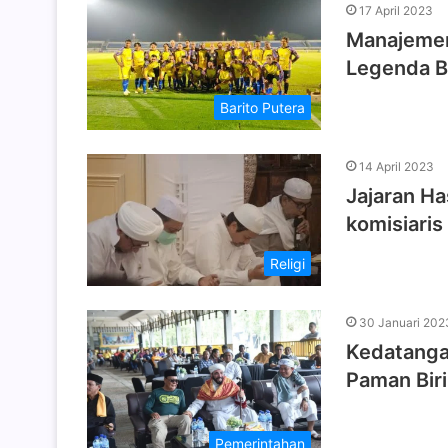
17 April 2023
Manajemen
Legenda B
Barito Putera
14 April 2023
Jajaran H
komisiari
Religi
30 Januari 202
Kedatanga
Paman Bir
Pemerintahan