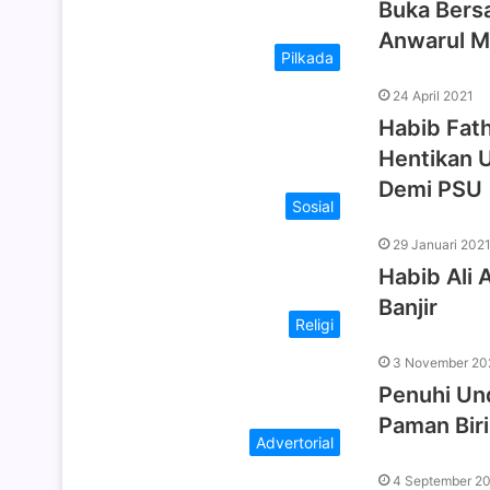
Buka Bersa
Anwarul M
Pilkada
24 April 2021
Habib Fat
Hentikan 
Demi PSU
Sosial
29 Januari 202
Habib Ali 
Banjir
Religi
3 November 20
Penuhi Un
Paman Bir
Advertorial
4 September 2