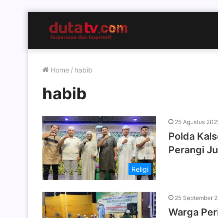
Home
/
habib
habib
25 Agustus 202
Polda Kal
Perangi Ju
Religi
25 September 
Warga Per