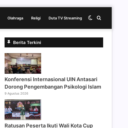
Switch
Cari
Olahraga
Religi
Duta TV Streaming
skin
berita
Berita Terkini
disini
Konferensi Internasional UIN Antasari
Dorong Pengembangan Psikologi Islam
9 Agustus 2026
Ratusan Peserta Ikuti Wali Kota Cup