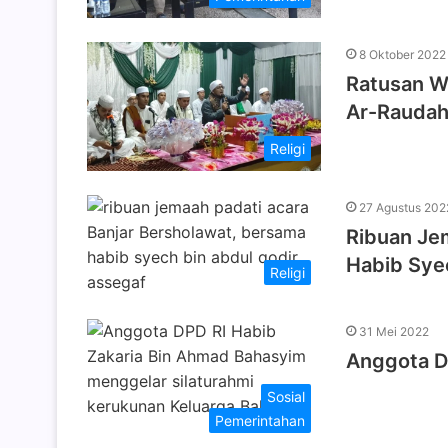
8 Oktober 2022
Ratusan Wa
Ar-Raudah
Religi
27 Agustus 202
Ribuan Jem
Habib Sye
Religi
31 Mei 2022
Anggota DP
Sosial
Pemerintahan