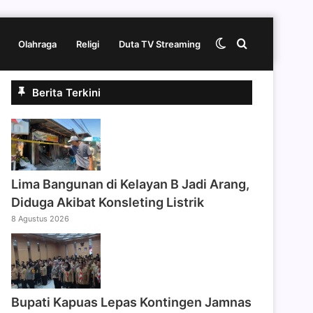
Switch
Cari
Olahraga
Religi
Duta TV Streaming
Berita Terkini
skin
berita
disini
Lima Bangunan di Kelayan B Jadi Arang,
Diduga Akibat Konsleting Listrik
8 Agustus 2026
Bupati Kapuas Lepas Kontingen Jamnas