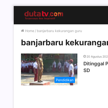
Home
/
banjarbaru kekurangan guru
banjarbaru kekuranga
20 Agustus 20
Ditinggal 
SD
Pendidikan