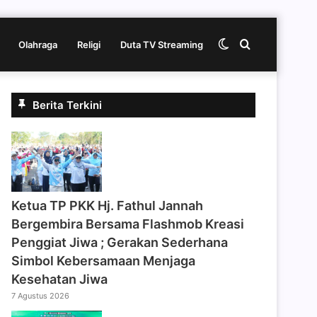
Switch
Cari
Olahraga
Religi
Duta TV Streaming
skin
berita
Berita Terkini
disini
‎Ketua TP PKK Hj. Fathul Jannah
Bergembira Bersama Flashmob Kreasi
Penggiat Jiwa ; Gerakan Sederhana
Simbol Kebersamaan Menjaga
Kesehatan Jiwa
7 Agustus 2026