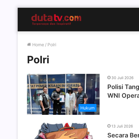
Home
/
Polri
Polri
30 Juli 2026
Polisi Tan
WNI Opera
Hukum
13 Juli 2026
Secara Be