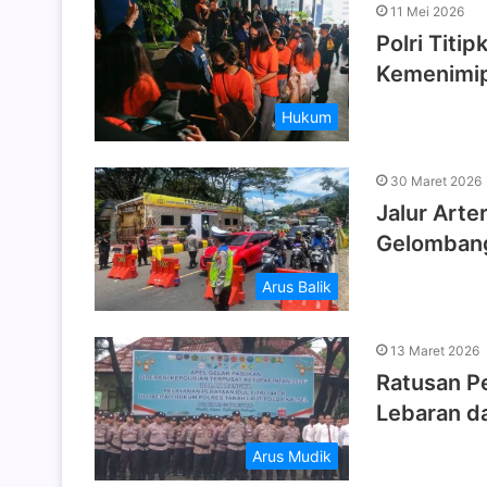
11 Mei 2026
Polri Titi
Kemenimi
Hukum
30 Maret 2026
Jalur Arte
Gelombang
Arus Balik
13 Maret 2026
Ratusan P
Lebaran d
Arus Mudik