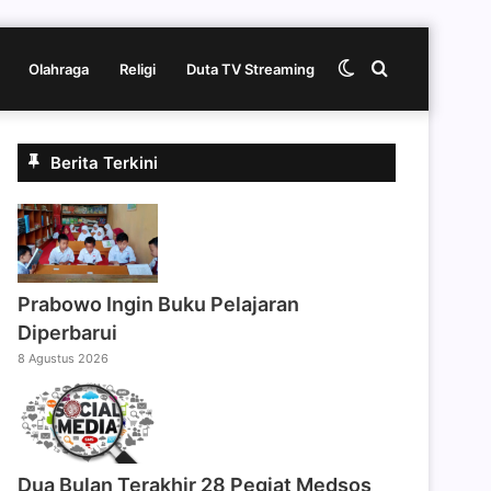
Switch
Cari
Olahraga
Religi
Duta TV Streaming
skin
berita
Berita Terkini
disini
Prabowo Ingin Buku Pelajaran
Diperbarui
8 Agustus 2026
Dua Bulan Terakhir 28 Pegiat Medsos