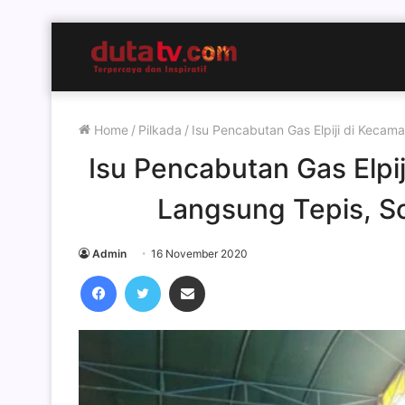
Home
/
Pilkada
/
Isu Pencabutan Gas Elpiji di Kecam
Isu Pencabutan Gas Elpi
Langsung Tepis, So
Admin
16 November 2020
Facebook
Twitter
Share via Email