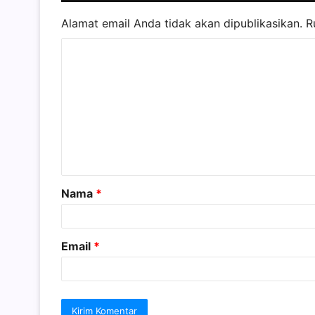
Alamat email Anda tidak akan dipublikasikan.
R
K
o
m
e
n
t
a
Nama
*
r
*
Email
*