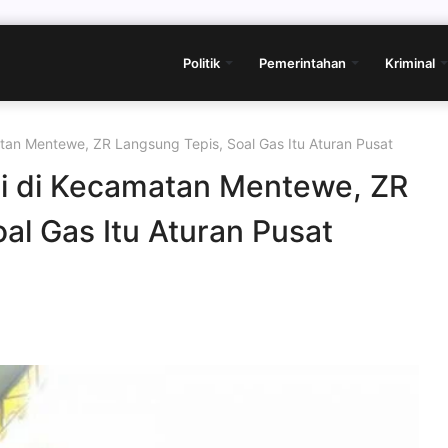
Politik
Pemerintahan
Kriminal
atan Mentewe, ZR Langsung Tepis, Soal Gas Itu Aturan Pusat
ji di Kecamatan Mentewe, ZR
al Gas Itu Aturan Pusat